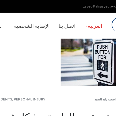
zayed@alsayyedlaw
العربية‏
اتصل بنا
الإصابة الشخصية
ن
اسطة
زايد السيد
PERSONAL INJURY
,
IDENTS