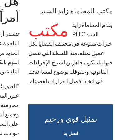
هل ي
مكتب المحاماة زايد السيد
أمراً
مكتب
يقدم
المحاماة زايد
تتصدر أري
السيد PLLC
الناجمة 
خبرات متنوعة في مختلف القضايا لكل
العديد من
عميل نمثله. منذ اللحظة التي تتصل
اللوم با
فيها بنا، نكون جاهزين لشرح الإجراءات
أثناء عب
القانونية وحقوقك بوضوح لمساعدتك
في اتخاذ أفضل القرارات لقضيتك.
"العبور غ
عبور المش
ممارسة خ
وجميع أنح
تمثيل قوي ورحيم
على السا
حوادث تص
اتصل بنا