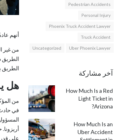
Pedestrian Accidents
Personal Injury
Phoenix Truck Accident Lawyer
أنهم عاد
Truck Accident
Uncategorized
Uber Phoenix Lawyer
من غير ا
الطريق دا
الطريق ب
آخر مشاركة
هل ي
How Much Is a Red
Light Ticket in
من المؤك
Arizona?
في حادث.
المسؤولية
How Much Is an
أريزونا.
ح
Uber Accident
على قدرة 
Settlement in