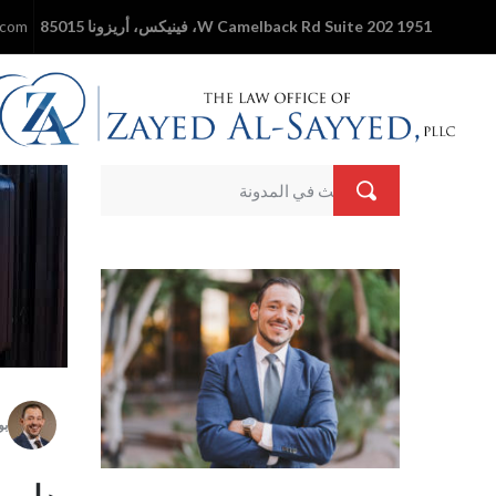
1951 W Camelback Rd Suite 202، فينيكس، أريزونا 85015
.com
بو