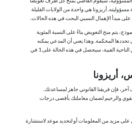
 المسؤولية، سيقوم القاضي بمنح كل طرف تعويضاً
ة مسؤوليته. أريزونا هي واحدة من الولايات القليلة
 على مبدأ الإهمال النسبي البحت في هذه الحالات.
موذج، يتم منح التعويض بناءً على النسبة المئوية
 تحددها المحكمة. وهذا يعني أن المدعي يمكنه
الحصول على نسبة مئوية من التعويض حتى لو كان خطأه 99 في المائة. من الناحية الفنية، سيحصل في هذه الحالة على 1 في
 أريزونا
خر، فإن فريقنا القانوني جاهز لمساعدتك.
لقوي والرحيم لضمان معاملتك بأقصى درجات
على مزيد من المعلومات أو لتحديد موعد لاستشارة