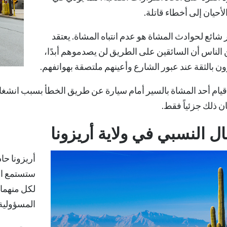
لأحيان إلى أخطاء قاتلة.
ائع لحوادث المشاة هو عدم انتباه المشاة. يعتقد
 الناس أن السائقين على الطريق لن يصدموهم أبدًا،
ن بالثقة عند عبور الشارع وأعينهم ملتصقة بهواتفهم.
قيام أحد المشاة بالسير أمام سيارة عن طريق الخطأ بسبب انشغال
ن ذلك جزئياً فقط.
ال النسبي في ولاية أريزونا
أريزونا
حاد
ستستمع ال
لكل منهما
المسؤولية