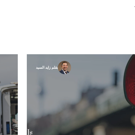
بقلم زايد السيد
How
Much Is