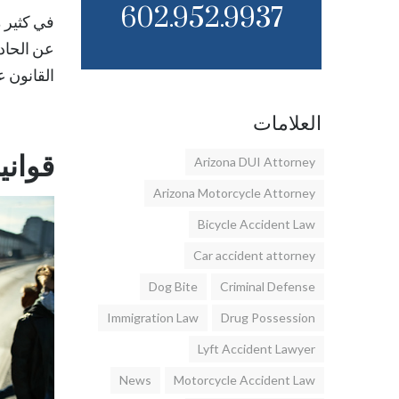
602.952.9937
في كثير 
عن الحادث
القانون 
العلامات
قواني
Arizona DUI Attorney
Arizona Motorcycle Attorney
Bicycle Accident Law
Car accident attorney
Dog Bite
Criminal Defense
Immigration Law
Drug Possession
Lyft Accident Lawyer
News
Motorcycle Accident Law