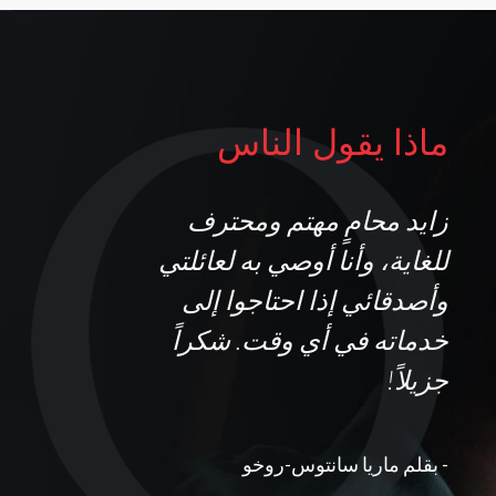
ماذا يقول الناس
زايد محامٍ مهتم ومحترف
ك
للغاية، وأنا أوصي به لعائلتي
إل
وأصدقائي إذا احتاجوا إلى
أق
خدماته في أي وقت. شكراً
فه
جزيلاً!
وأ
ما
تع
- بقلم ماريا سانتوس-روخو