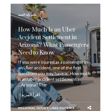
بقلم زايد السيد
How Much Is an Uber
Accident Settlement in
Arizona? What Passengers
Need to Know
If you were injured as a passenger in
an Uber accident, one of the first
questions you may have is: How much
is an Uber accident settlement in
Arizona? The...
اقرأ المزيد
PERSONAL INJURY
,
UBER PHOENIX