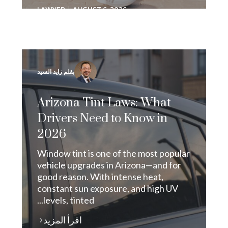
LAWYER
AUGUST 6, 2026
بقلم زايد السيد
Arizona Tint Laws: What
Drivers Need to Know in
2026
Window tint is one of the most popular
vehicle upgrades in Arizona—and for
good reason. With intense heat,
constant sun exposure, and high UV
levels, tinted...
اقرأ المزيد