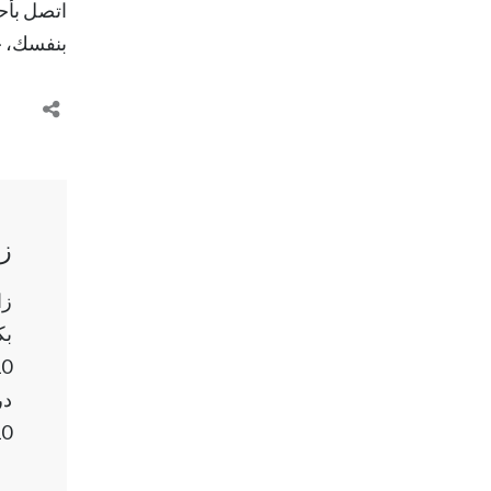
اتصل بأح
بنفسك، خاصة وأن 
زا
بك
در
10٪ من د