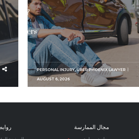
in
Arizona?
What
Passengers
Need to
Know
PERSONAL INJURY
,
UBER PHOENIX LAWYER
AUGUST 6, 2026
مجال الممارسة
روابط
حادث سيارة
الصفحة الرئ