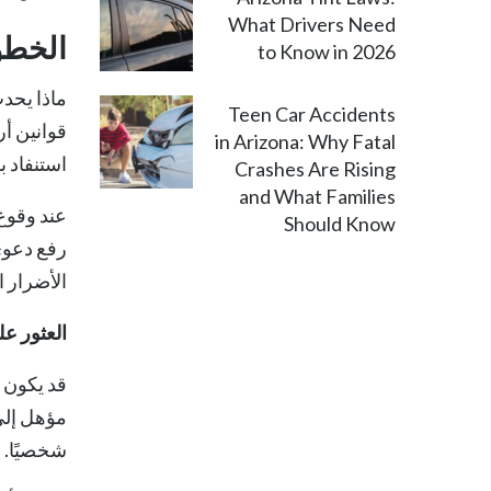
What Drivers Need
الخطوا
to Know in 2026
ماذا يحد
Teen Car Accidents
قوانين أ
in Arizona: Why Fatal
استنفاد 
Crashes Are Rising
and What Families
عند وقوع 
Should Know
رفع دعوى 
الأضرار 
العثور ع
قد يكون ر
مؤهل إلى
شخصيًا.