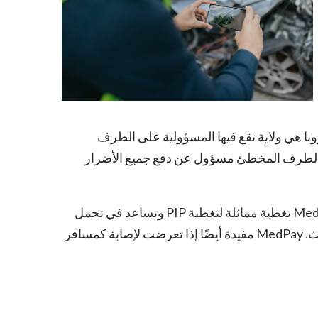
ات الشخصية (PIP). بدلاً من ذلك، أريزونا هي ولاية تقع فيها المسؤولية على الطرف
طئ، مما يعني أن السائقين ليسوا ملزمين بالحصول على تأمين PIP. الطرف المخطئ مسؤول عن دفع جميع الأضرار
. توفر MedPay تغطية مماثلة لتغطية PIP وتساعد في تحمل
الأعباء المالية الناجمة عن الإصابات التي تتعرض لها أنت وأي ركاب في حادث. MedPay مفيدة أيضًا إذا تعرضت لإصابة كمسافر