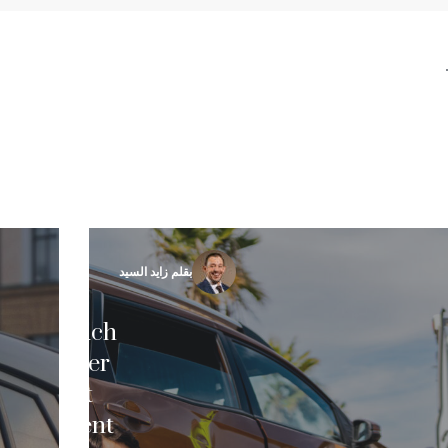
بقلم زايد السيد
How Much
Is an Uber
Accident
Settlement