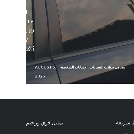
Laws:
What
Drivers
Need to
Know
in 2026
محامي حوادث السيارات
،
الإصابات الشخصية
AUGUST 5,
2026
 سريعة
تمثيل قوي ورحيم
يسية