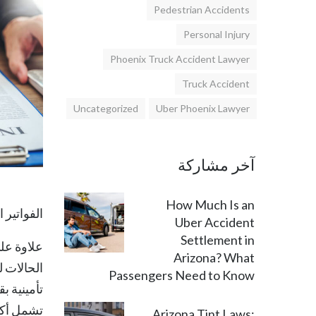
Pedestrian Accidents
Personal Injury
Phoenix Truck Accident Lawyer
Truck Accident
Uncategorized
Uber Phoenix Lawyer
آخر مشاركة
How Much Is an
الفواتير ا
Uber Accident
Settlement in
Arizona? What
الحالات 
Passengers Need to Know
تشمل أك
Arizona Tint Laws: