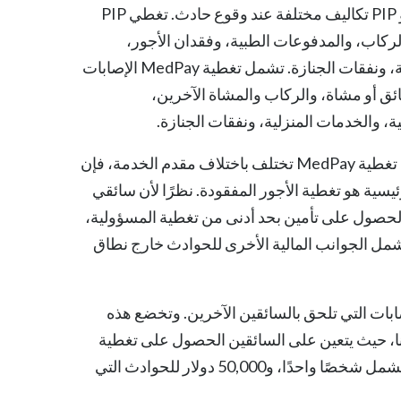
تغطي MedPay و PIP تكاليف مختلفة عند وقوع حادث. تغطي PIP
ركاب، والمدفوعات الطبية، وفقدان الأجور،
والخدمات المنزلية، ونفقات الجنازة. تشمل تغطية MedPay الإصابات
ئق أو مشاة، والركاب والمشاة الآخرين،
، والخدمات المنزلية، ونفقات الجنازة.
على الرغم من أن تغطية MedPay تختلف باختلاف مقدم الخدمة، فإن
ئيسية هو تغطية الأجور المفقودة. نظرًا لأن سائقي
الحصول على تأمين بحد أدنى من تغطية المسؤولية،
MedPa لا تشمل الجوانب المالية الأخرى للحوادث خارج نطاق
رار المادية والإصابات التي تلحق بالسائقين الآخرين. وتخضع هذه
ونا، حيث يتعين على السائقين الحصول على تغطية
تأمينية بقيمة 15,000 دولار للأضرار المادية، و25,000 دولار للحوادث التي تشمل شخصًا واحدًا، و50,000 دولار للحوادث التي