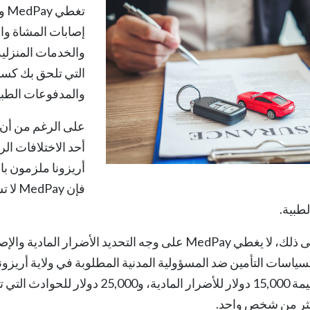
إصابات المشاة وال
التي تلحق بك كسا
والمدفوعات الطبية
أحد الاختلافات الر
أريزونا ملزمون ب
فإن y
لطبية.
علاوة على ذلك، لا يغطي MedPay على وجه التحديد الأض
لسياسات التأمين ضد المسؤولية المدنية المطلوبة في ولاية أريز
ثر من شخص واحد.