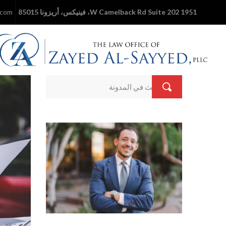
1951 W Camelback Rd Suite 202، فينيكس، أريزونا 85015
.com