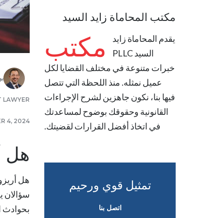
مكتب المحاماة زايد السيد
مكتب
يقدم
المحاماة زايد
السيد PLLC
خبرات متنوعة في مختلف القضايا لكل
بو
عميل نمثله. منذ اللحظة التي تتصل
فيها بنا، نكون جاهزين لشرح الإجراءات
T LAWYER
القانونية وحقوقك بوضوح لمساعدتك
R 4, 2024
في اتخاذ أفضل القرارات لقضيتك.
هل أري
تمثيل قوي ورحيم
سؤالان ي
اتصل بنا
بحوادث ا