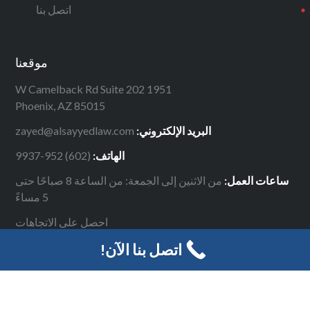
اتصل بنا
موقعنا
1951 W Camelback Rd Suite 202
Phoenix, AZ 85015
البريد الإلكتروني:
zayed@alsayyedlaw.com
الهاتف:
(602) 952-9937
ساعات العمل:
من الاثنين إلى الجمعة: من الساعة 8 صباحًا حتى
5 مساءً
احصل على الاتجاهات
اتصل بنا الآن!