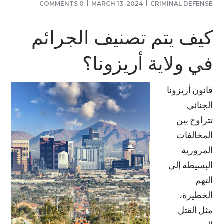
0 COMMENTS
MARCH 13, 2024
CRIMINAL DEFENSE
كيف يتم تصنيف الجرائم
في ولاية أريزونا؟
قانون أريزونا
الجنائي
تتراوح بين
المخالفات
المرورية
البسيطة إلى
التهم
الخطيرة،
مثل القتل