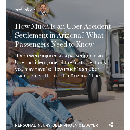
بقلم زايد السيد
How Much Is an Uber Accident
Settlement in Arizona? What
Passengers Need to Know
If you were injured as a passenger in an
Uber accident, one of the first questions
you may have is: How much is an Uber
accident settlement in Arizona? The...
PERSONAL INJURY
,
UBER PHOENIX LAWYER